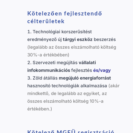
Kötelezően fejlesztendő
célterületek
Technológiai korszerűsítést
eredményező új
tárgyi eszköz
beszerzés
(legalább az összes elszámolható költség
30%-a értékbében)
Szervezeti megújítás
vállalati
infokommunikációs
fejlesztés
és/vagy
Zöld átállás
megújuló energiaforrást
hasznosító technológiák alkalmazása
(akár
mindkettő, de legalább az egyiket, az
összes elszámolható költség 10%-a
értékében.)
Kötelező MGFÜ regisztráció