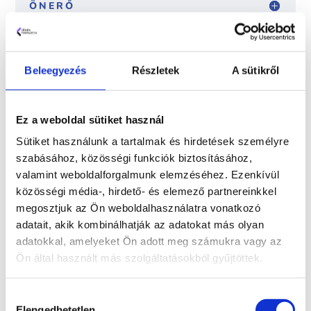
ÖNERŐ
BIZTOSÍTÉKOK
Beleegyezés
Részletek
A sütikről
Ez a weboldal sütiket használ
ELŐLEG
Sütiket használunk a tartalmak és hirdetések személyre
szabásához, közösségi funkciók biztosításához,
valamint weboldalforgalmunk elemzéséhez. Ezenkívül
közösségi média-, hirdető- és elemező partnereinkkel
MEGVALÓSÍTÁSI HELY
megosztjuk az Ön weboldalhasználatra vonatkozó
adatait, akik kombinálhatják az adatokat más olyan
adatokkal, amelyeket Ön adott meg számukra vagy az
Ön által használt más szolgáltatásokból gyűjtöttek.
JELENTKEZEM
Hozzájárulás
Elengedhetetlen