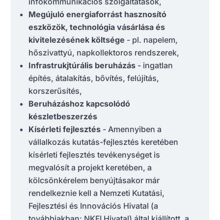
infokommunikációs szolgáltatások,
Megújuló energiaforrást hasznosító
eszközök, technológia vásárlása
és
kivitelezésének költsége
- pl. napelem,
hőszivattyú, napkollektoros rendszerek,
Infrastrukjtúrális beruházás
- ingatlan
építés, átalakítás, bővítés, felújítás,
korszerűsítés,
Beruházáshoz kapcsolódó
készletbeszerzés
Kísérleti fejlesztés
- Amennyiben a
vállalkozás kutatás-fejlesztés keretében
kísérleti fejlesztés tevékenységet is
megvalósít a projekt keretében, a
kölcsönkérelem benyújtásakor már
rendelkeznie kell a Nemzeti Kutatási,
Fejlesztési és Innovációs Hivatal (a
továbbiakban: NKFI Hivatal) által kiállított, a