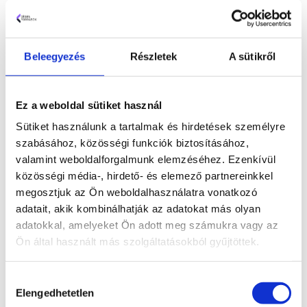
Akár 180 milló forint vissza nem térítendő
támogatás
Maximum 420 M Ft kamatmentes hitel
Beleegyezés
Részletek
A sütikről
Közép-nagyvállalathoz kapcsolódó beszállító
vállalkozásoknak vagy exportáló cégeknek
Széleskörű beruházási célokra
Ez a weboldal sütiket használ
Kedvező biztosítéki elvárások
Sütiket használunk a tartalmak és hirdetések személyre
Pest megyében és vidéken megvalósuló
szabásához, közösségi funkciók biztosításához,
beruházásokra
valamint weboldalforgalmunk elemzéséhez. Ezenkívül
Számos könnyítéssel az első felhívás óta
közösségi média-, hirdető- és elemező partnereinkkel
megosztjuk az Ön weboldalhasználatra vonatkozó
adatait, akik kombinálhatják az adatokat más olyan
adatokkal, amelyeket Ön adott meg számukra vagy az
Ön által használt más szolgáltatásokból gyűjtöttek.
Hozzájárulás
Elengedhetetlen
kiválasztása