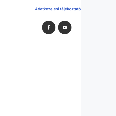
Adatkezelési tájékoztató
06307373072
i