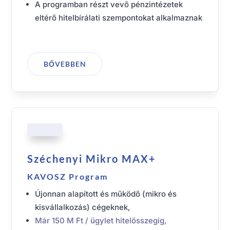
A programban részt vevő pénzintézetek
eltérő hitelbírálati szempontokat alkalmaznak
BŐVEBBEN
Széchenyi Mikro MAX+
KAVOSZ Program
Újonnan alapított és működő (mikro és
kisvállalkozás) cégeknek,
Már 150 M Ft / ügylet hitelösszegig,